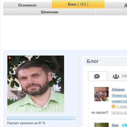
Блог
( 163 )
Основное
Д
Шпионаж
Блог
19
АКамин
Нижегор
нижегор
1 ком
чо сказал?
Читать п
Портрет заполнен на 97 %
Фин