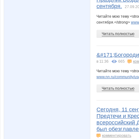
сентября.
27.09.2
Читайте мою тему <str
сентября.</strong>
www.
Читать полностью
&#171;Богороди
в 11:36
665
ко
Читайте мою тему <str
www.nn.ru/community/us
Читать полностью
Сегодня, 11 се
Предтечи и Крес
всероссийский Д
был обезглавлен
комментировать