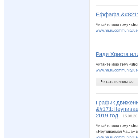
Еффафа &#8211;
Читайте мою тему <str
www.nn.ru/community/user
Ради Христа ил
Читайте мою тему <stro
www.nn.ru/community/user
Читать полностью
График движени
&#171;Неупивае
2019 год.
15.08.20
Читайте мою тему <stro
«Неупиваемая Чаша» в 
www.nn.ru/community/use