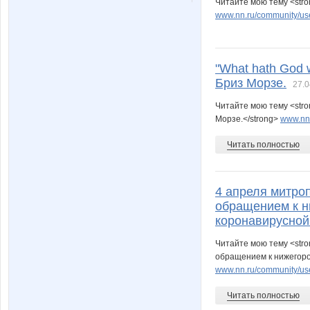
Читайте мою тему <str
www.nn.ru/community/us
"What hath God 
Бриз Морзе.
27.0
Читайте мою тему <stro
Морзе.</strong>
www.nn.
Читать полностью
4 апреля митро
обращением к н
коронавирусной
Читайте мою тему <str
обращением к нижегоро
www.nn.ru/community/user/
Читать полностью