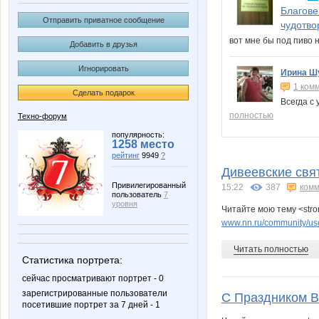
Благове
Отправить приватное сообщение
чудотво
вот мне бы под пиво
Добавить в друзья
Игнорировать
Ирина Ш
1 ком
Сделать подарок
Всегда с
полностью
Техно-форум
популярность:
1258 место
рейтинг
9949
?
Дивеевские свя
Привилегированный
15:22
387
комм
пользователь
7
уровня
Читайте мою тему <str
www.nn.ru/community/user
Читать полностью
Статистика портрета:
сейчас просматривают портрет - 0
зарегистрированные пользователи
С Праздником В
посетившие портрет за 7 дней - 1