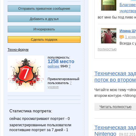
Благове
Отправить приватное сообщение
чудотво
вот мне бы под пиво
Добавить в друзья
Игнорировать
Ирина Ш
1 ком
Сделать подарок
Всегда с
полностью
Техно-форум
популярность:
1258 место
рейтинг
9949
?
Техническая за
поток во втором
Привилегированный
пользователь
7
уровня
Читайте мою тему <stro
втором контуре.</stron
Читать полностью
Статистика портрета:
сейчас просматривают портрет - 0
зарегистрированные пользователи
Техническая за
посетившие портрет за 7 дней - 1
Nintengo
09.02.201