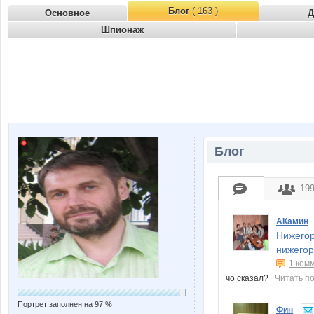
Блог
( 163 )
Основное
Д
Шпионаж
Блог
19
АКамин
Нижегор
нижегор
1 ком
чо сказал?
Читать п
Портрет заполнен на 97 %
Фин