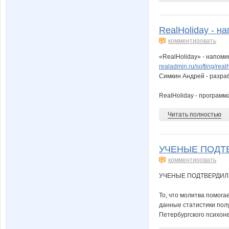
RealHoliday - н
комментировать
«RealHoliday» - напоми
realadmin.ru/softing/real
Симкин Андрей - разраб
RealHoliday - программ
Читать полностью
УЧЕНЫЕ ПОДТ
комментировать
УЧЕНЫЕ ПОДТВЕРДИЛ
То, что молитва помога
данные статистики пол
Петербургского психоне