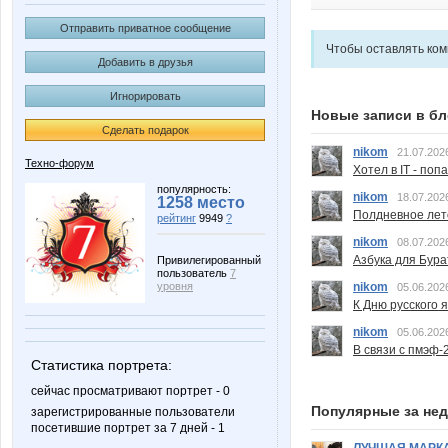
Отправить приватное сообщение
Чтобы оставлять ко
Добавить в друзья
Игнорировать
Новые записи в бл
Сделать подарок
nikom
21.07.202
Техно-форум
Хотел в IT - поп
популярность:
nikom
18.07.202
1258 место
Полдневное лет
рейтинг
9949
?
nikom
08.07.202
Азбука для Бура
Привилегированный
пользователь
7
nikom
уровня
05.06.202
К Дню русского 
nikom
05.06.202
В связи с пмэф-
Статистика портрета:
сейчас просматривают портрет - 0
Популярные за не
зарегистрированные пользователи
посетившие портрет за 7 дней - 1
ЛУЧШАЯ МАРК