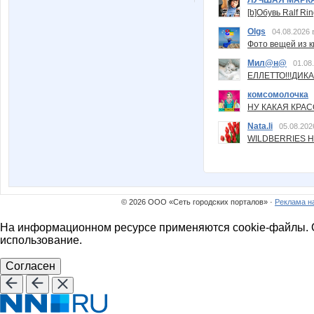
[b]Обувь Ralf Ri
Olgs
04.08.2026 
Фото вещей из ки
Мил@н@
01.08
ЕЛЛЕТТО!!!ДИК
комсомолочка
НУ КАКАЯ КРАСОТ
Nata.li
05.08.202
WILDBERRIES Н
© 2026 ООО «Сеть городских порталов» ·
Реклама н
На информационном ресурсе применяются cookie-файлы. О
использование.
Согласен