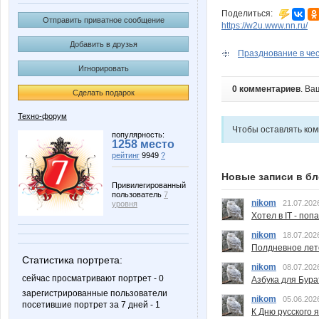
Поделиться:
Отправить приватное сообщение
https://w2u.www.nn.ru/
Добавить в друзья
Празднование в чес
Игнорировать
0 комментариев
. Ва
Сделать подарок
Техно-форум
Чтобы оставлять ко
популярность:
1258 место
рейтинг
9949
?
Новые записи в бл
Привилегированный
пользователь
7
nikom
21.07.202
уровня
Хотел в IT - поп
nikom
18.07.202
Полдневное лет
Статистика портрета:
nikom
08.07.202
сейчас просматривают портрет - 0
Азбука для Бура
зарегистрированные пользователи
nikom
05.06.202
посетившие портрет за 7 дней - 1
К Дню русского 