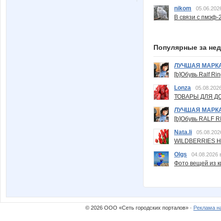
nikom
05.06.202
В связи с пмэф-
Популярные за не
ЛУЧШАЯ МАРК
[b]Обувь Ralf Ri
Lonza
05.08.2026
ТОВАРЫ ДЛЯ ДО
ЛУЧШАЯ МАРК
[b]Обувь RALF RI
Nata.li
05.08.202
WILDBERRIES Н
Olgs
04.08.2026 
Фото вещей из ки
© 2026 ООО «Сеть городских порталов» ·
Реклама н