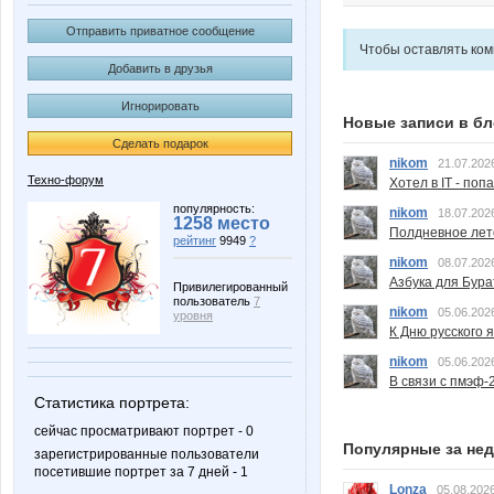
Отправить приватное сообщение
Чтобы оставлять ко
Добавить в друзья
Игнорировать
Новые записи в бл
Сделать подарок
nikom
21.07.202
Техно-форум
Хотел в IT - поп
популярность:
nikom
18.07.202
1258 место
Полдневное лет
рейтинг
9949
?
nikom
08.07.202
Азбука для Бура
Привилегированный
пользователь
7
nikom
05.06.202
уровня
К Дню русского 
nikom
05.06.202
В связи с пмэф-
Статистика портрета:
сейчас просматривают портрет - 0
Популярные за не
зарегистрированные пользователи
посетившие портрет за 7 дней - 1
Lonza
05.08.2026