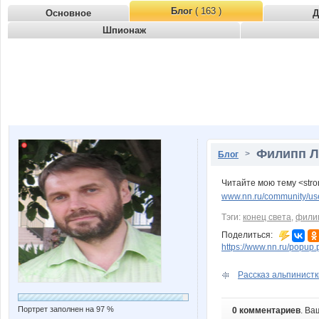
Блог
( 163 )
Основное
Д
Шпионаж
Филипп Л
>
Блог
Читайте мою тему <stro
www.nn.ru/community/user
Тэги:
конец света
,
филип
Поделиться:
https://www.nn.ru/pop
Рассказ альпинистки
Портрет заполнен на 97 %
0 комментариев
. Ва