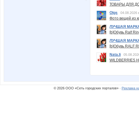
ТОВАРЫ ДЛЯ ДО
Olgs
04.08.2026 
Фото вещей из ки
ЛУЧШАЯ МАРК
[b]Обувь Ralf Ri
ЛУЧШАЯ МАРК
[b]Обувь RALF RI
Nata.li
05.08.202
WILDBERRIES Н
© 2026 ООО «Сеть городских порталов» ·
Реклама н