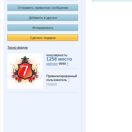
Отправить приватное сообщение
Добавить в друзья
Игнорировать
Сделать подарок
Техно-форум
популярность:
1258 место
рейтинг
9949
?
Привилегированный
пользователь
7
уровня