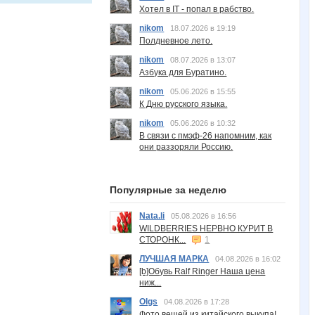
Хотел в IT - попал в рабство.
nikom
18.07.2026 в 19:19
Полдневное лето.
nikom
08.07.2026 в 13:07
Азбука для Буратино.
nikom
05.06.2026 в 15:55
К Дню русского языка.
nikom
05.06.2026 в 10:32
В связи с пмэф-26 напомним, как
они раззоряли Россию.
Популярные за неделю
Nata.li
05.08.2026 в 16:56
WILDBERRIES НЕРВНО КУРИТ В
СТОРОНК...
1
ЛУЧШАЯ МАРКА
04.08.2026 в 16:02
[b]Обувь Ralf Ringer Наша цена
ниж...
Olgs
04.08.2026 в 17:28
Фото вещей из китайского выкупа!