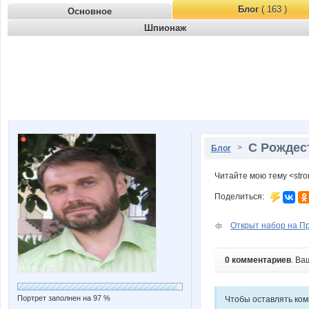
Блог
( 163 )
Основное
Шпионаж
С Рождес
>
Блог
Читайте мою тему <str
Поделиться:
Открыт набор на П
0 комментариев
. Ва
Портрет заполнен на 97 %
Чтобы оставлять ко