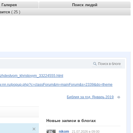
Галерея
Поиск людей
вится
( 25 )
rozhdestvom_khristovym_33224555.html
www.nn.ru/popup.php?c=classForum&m=mainForum&s=2339&do=theme
Библия за год. Январь 2019
Новые записи в блогах
nikom
21.07.2026 в 09:00