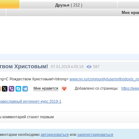
Друзья
( 212 )
Мне нра
твом Христовым!
07.01.2019 в 05:19
587
ong>С Рождеством Христовым!</strong>
www.nn.ru/community/user/orthodox/s_
Мне нравится
Добавлено со страницы:
https://
равославный интернет-курс 2019-1
ш комментарий станет первым
мментарии необходимо
авторизоваться
или
зарегистрироваться