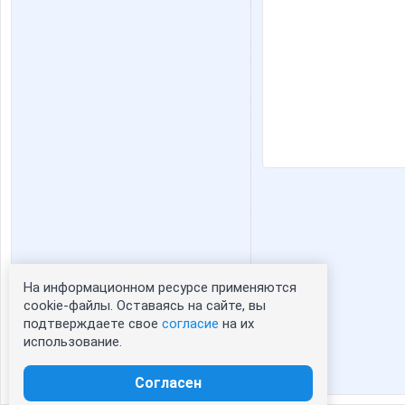
На информационном ресурсе применяются
Статистика портрета:
cookie-файлы. Оставаясь на сайте, вы
подтверждаете свое
согласие
на их
сейчас просматривают портрет - 0
использование.
зарегистрированные пользователи
посетившие портрет за 7 дней - 1
Согласен