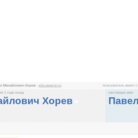
л Михайлович Хорев
:
w2u.www.nn.ru
пользователь имеет 
е 1 года назад
настоящее имя:
айлович Хорев
Павел