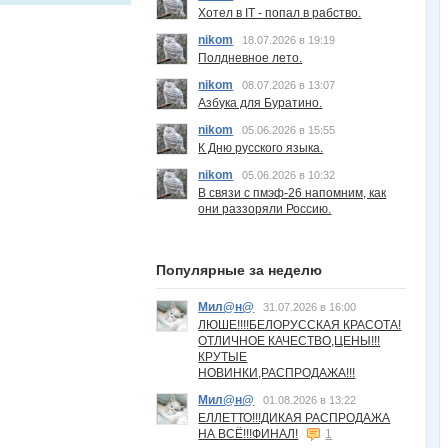
Хотел в IT - попал в рабство.
nikom
18.07.2026 в 19:19
Полдневное лето.
nikom
08.07.2026 в 13:07
Азбука для Буратино.
nikom
05.06.2026 в 15:55
К Дню русского языка.
nikom
05.06.2026 в 10:32
В связи с пмэф-26 напомним, как
они раззоряли Россию.
Популярные за неделю
Мил@н@
31.07.2026 в 16:00
ЛЮШЕ!!!!БЕЛОРУССКАЯ КРАСОТА!
ОТЛИЧНОЕ КАЧЕСТВО,ЦЕНЫ!!!
КРУТЫЕ
НОВИНКИ,РАСПРОДАЖА!!!
Мил@н@
01.08.2026 в 13:22
ЕЛЛЕТТО!!!ДИКАЯ РАСПРОДАЖА
НА ВСЁ!!!ФИНАЛ!
1