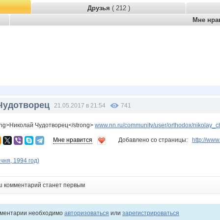
Друзья
( 212 )
Мне нра
Чудотворец
21.05.2017 в 21:54
741
ong>Николай Чудотворец</strong>
www.nn.ru/community/user/orthodox/nikolay_c
Мне нравится
Добавлено со страницы:
http://w
чня, 1994 год)
ш комментарий станет первым
мментарии необходимо
авторизоваться
или
зарегистрироваться