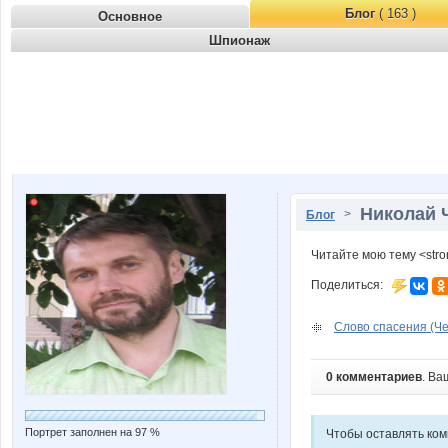
Блог
( 163 )
Основное
Шпионаж
Николай 
>
Блог
Читайте мою тему <str
Поделиться:
Слово спасения (Че
0 комментариев
. Ва
Портрет заполнен на 97 %
Чтобы оставлять ко