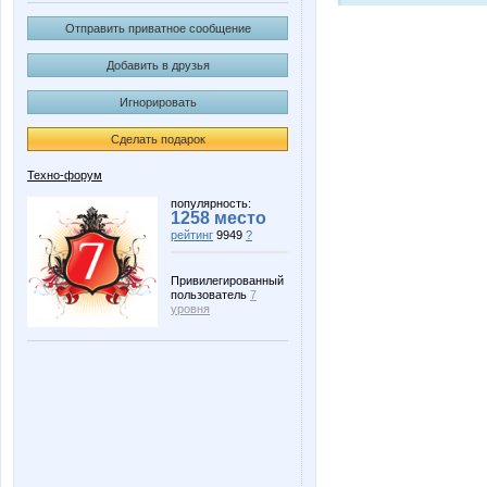
Отправить приватное сообщение
Добавить в друзья
Игнорировать
Сделать подарок
Техно-форум
популярность:
1258 место
рейтинг
9949
?
Привилегированный
пользователь
7
уровня