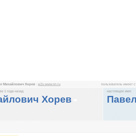
л Михайлович Хорев
:
w2u.www.nn.ru
пользователь имеет 
е 1 года назад
настоящее имя:
айлович Хорев
Павел