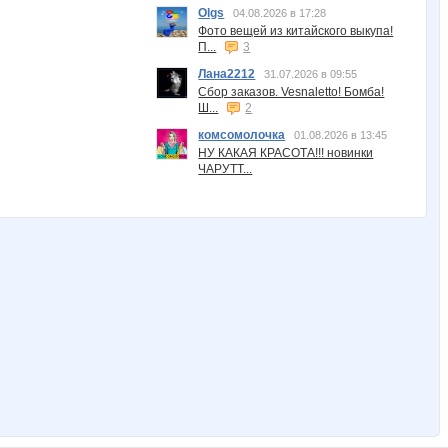
Olgs
04.08.2026 в 17:28
Фото вещей из китайского выкупа!
П...
3
Лана2212
31.07.2026 в 09:55
Сбор заказов. Vesnaletto! Бомба!
Ш...
2
комсомолочка
01.08.2026 в 13:45
НУ КАКАЯ КРАСОТА!!! новинки
ЧАРУТТ...