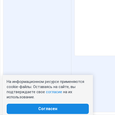
На информационном ресурсе применяются
Статистика портрета:
cookie-файлы. Оставаясь на сайте, вы
подтверждаете свое
согласие
на их
сейчас просматривают портрет - 0
использование.
зарегистрированные пользователи
посетившие портрет за 7 дней - 1
Согласен