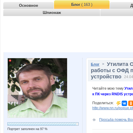
Блог
( 163 )
Основное
Д
Шпионаж
Утилита 
>
Блог
работы с ОФД п
устройство
24.04
Читайте мою тему
Утил
к ПК через RNDIS устр
Поделиться:
http://www.nn.ru/popu
Просьба помочь Вол
Портрет заполнен на 97 %