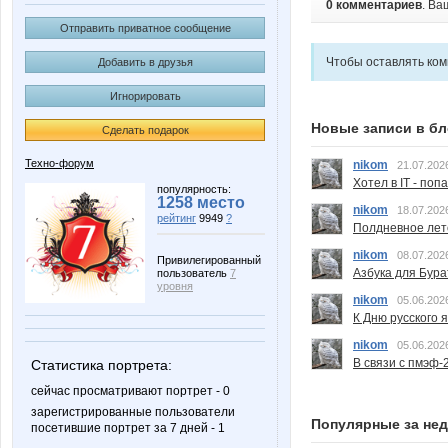
0 комментариев
. Ва
Отправить приватное сообщение
Чтобы оставлять ко
Добавить в друзья
Игнорировать
Новые записи в бл
Сделать подарок
Техно-форум
nikom
21.07.202
Хотел в IT - поп
популярность:
1258 место
nikom
18.07.202
рейтинг
9949
?
Полдневное лет
nikom
08.07.202
Привилегированный
Азбука для Бура
пользователь
7
уровня
nikom
05.06.202
К Дню русского 
nikom
05.06.202
В связи с пмэф-
Статистика портрета:
сейчас просматривают портрет - 0
зарегистрированные пользователи
Популярные за не
посетившие портрет за 7 дней - 1