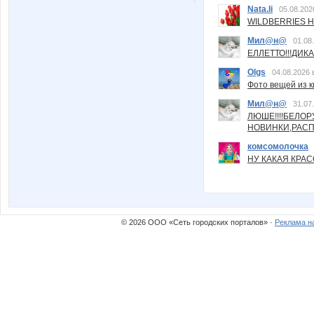
Nata.li
05.08.202
WILDBERRIES Н
Мил@н@
01.08
ЕЛЛЕТТО!!!ДИК
Olgs
04.08.2026 
Фото вещей из ки
Мил@н@
31.07
ЛЮШЕ!!!!БЕЛО
НОВИНКИ,РАСП
комсомолочка
НУ КАКАЯ КРАСОТ
© 2026 ООО «Сеть городских порталов» ·
Реклама н