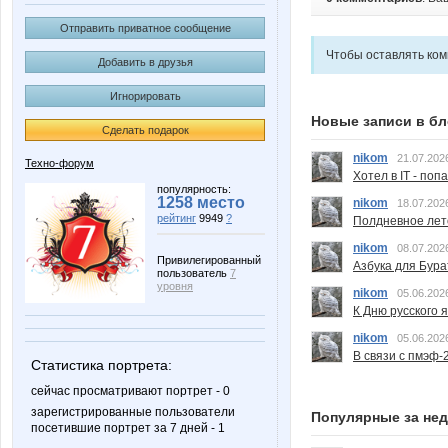
Отправить приватное сообщение
Чтобы оставлять ко
Добавить в друзья
Игнорировать
Новые записи в бл
Сделать подарок
nikom
21.07.202
Техно-форум
Хотел в IT - поп
популярность:
1258 место
nikom
18.07.202
рейтинг
9949
?
Полдневное лет
nikom
08.07.202
Привилегированный
Азбука для Бура
пользователь
7
уровня
nikom
05.06.202
К Дню русского 
nikom
05.06.202
В связи с пмэф-
Статистика портрета:
сейчас просматривают портрет - 0
зарегистрированные пользователи
Популярные за не
посетившие портрет за 7 дней - 1