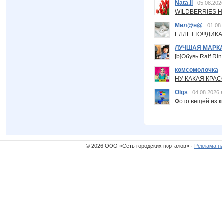
Nata.li
05.08.202
WILDBERRIES Н
Мил@н@
01.08
ЕЛЛЕТТО!!!ДИК
ЛУЧШАЯ МАРК
[b]Обувь Ralf Ri
комсомолочка
НУ КАКАЯ КРАСОТ
Olgs
04.08.2026 
Фото вещей из ки
© 2026 ООО «Сеть городских порталов» ·
Реклама н