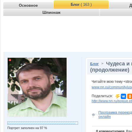
Блог
( 163 )
Основное
Д
Шпионаж
Чудеса и 
>
Блог
(продолжение)
Читайте мою тему <stro
www.nn.ru/community/user
Поделиться:
http://www.nn.ru/popu
Программа перекод
онлайн
Портрет заполнен на 97 %
0 комментариев
. Ва